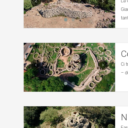
La 
Gia
tan
C
Ci 
– d
N
Far