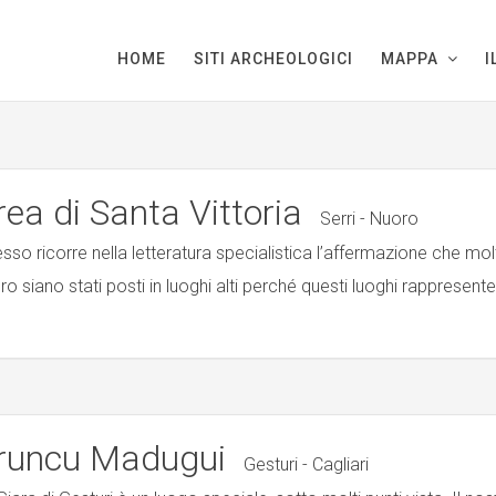
HOME
SITI ARCHEOLOGICI
MAPPA
I
rea di Santa Vittoria
Serri - Nuoro
sso ricorre nella letteratura specialistica l’affermazione che molt
ro siano stati posti in luoghi alti perché questi luoghi rappresent
runcu Madugui
Gesturi - Cagliari