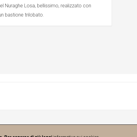
o del Nuraghe Losa, bellissimo, realizzato con
un bastione trilobato.
10740913