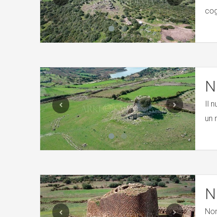
cog
N
Il 
un 
N
Non