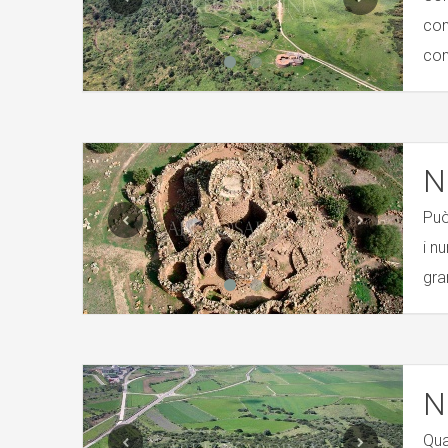
com
com
N
Può
i n
gra
N
Qua