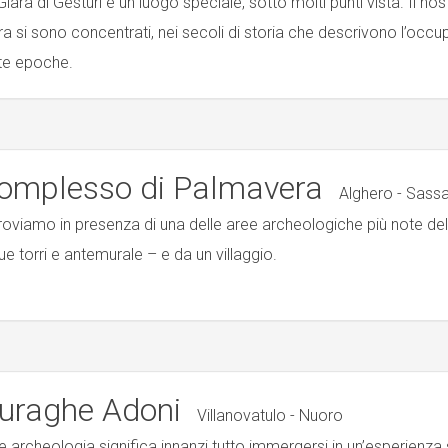
Giara di Gesturi è un luogo speciale, sotto molti punti vista. Il no
ra si sono concentrati, nei secoli di storia che descrivono l’occ
te epoche.
omplesso di Palmavera
Alghero - Sassa
troviamo in presenza di una delle aree archeologiche più note 
ue torri e antemurale – e da un villaggio.
uraghe Adoni
Villanovatulo - Nuoro
e archeologia significa innanzi tutto immergersi in un’esperienza 