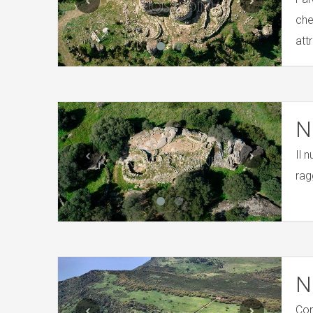
che
att
N
Il 
rag
N
Com