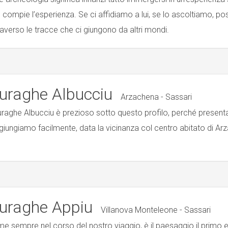
 compie l’esperienza. Se ci affidiamo a lui, se lo ascoltiamo, p
raverso le tracce che ci giungono da altri mondi.
uraghe Albucciu
Arzachena - Sassari
nuraghe Albucciu è prezioso sotto questo profilo, perché presenta
giungiamo facilmente, data la vicinanza col centro abitato di Ar
uraghe Appiu
Villanova Monteleone - Sassari
e sempre nel corso del nostro viaggio, è il paesaggio il primo