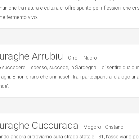
unione tra natura e cultura ci offre spunto per riflessioni che c
e fermento vivo.
uraghe Arrubiu
Orroli - Nuoro
 succedere – spesso, succede, in Sardegna – di sentire qualcu
uraghi. E non è raro che si inneschi tra i partecipanti al dialogo una 
nde’.
uraghe Cuccurada
Mogoro - Oristano
ndo ancora ci troviamo sulla strada statale 131, l’asse viario port