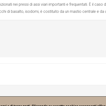
izionati nei pressi di assi viari importanti e frequentati. È il cas
cchi di basalto, isodomi, è costituito da un mastio centrale e da 
ht © 2015 – ASPEN - Camera di Commercio I.A.A. di Nuoro – P.IVA 930