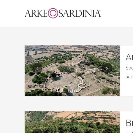
A
Spe
sac
B