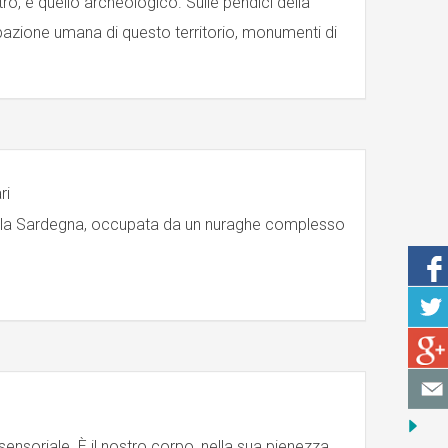
stro, è quello archeologico. Sulle pendici della
upazione umana di questo territorio, monumenti di
ri
della Sardegna, occupata da un nuraghe complesso
sensoriale. È il nostro corpo, nella sua pienezza,