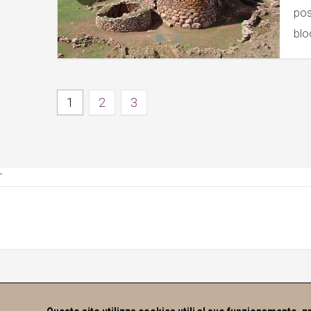
pos
blo
1
2
3
'
Copyrig