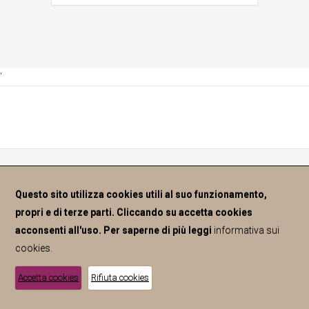
'
Questo sito utilizza cookies utili al suo funzionamento,
Copyright © 2015 – ASPEN - Camera di
propri e di terze parti. Cliccando su accetta cookies
Commercio I.A.A. di Nuoro – P.IVA
acconsenti all'uso. Per saperne di più leggi
informativa sui
93010740913
cookies.
Disclaimer
-
Credits
Accetta cookies
Rifiuta cookies